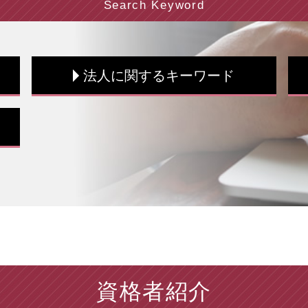
Search Keyword
法人に関するキーワード
税務書類 種類
税務書類 書き方
法人税 支払時期
賃上げ促進税制 中小企業
中小企業投資促進税制 対象
税務調査 時期
税務調査 法人
税務調査 とは
決算 必要書類
インボイス制度 中小企業
資格者紹介
決算書 作成
法人税 手続き