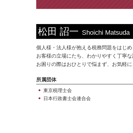
節税対策 個人
個人 台東区 相談
海外税務 個人
税務相談 中央区 相談
資金調達 種類
法人 新宿区 相談
顧問税理士 メリット
法人 千葉県 相談
松田 詔一
Shoichi Matsuda
税務書類 手続き
ビザ申請 東京都 相談
確定申告 領収書 ない
ビザ申請 新宿区 税理士
個人様・法人様が抱える税務問題をはじめ
税務書類 作成
ビザ申請 千葉県 税理士
お客様の立場にたち、わかりやすく丁寧な
相続税 節税
個人 埼玉県 相談
お困りの際はおひとりで悩まず、お気軽に
ビザ申請 中央区 相談
個人 新宿区 相談
所属団体
海外税務 千葉県 税理士
東京税理士会
日本行政書士会連合会