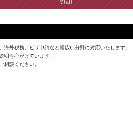
Staff
決算書 貸借対照表
法人税 流れ
法人税 計算
法人税 損金
税務調査 修正申告
法人税 交際費
、海外税務、ビザ申請など幅広い分野に対応いたします。
税務書類 保存期間
説明を心がけています。
賃上げ促進税制 計算方法
ご相談ください。