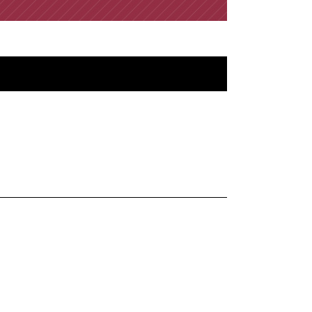
育成就労 制度
技能実習 ビザ
就労 ビザ 申請
留学ビザ 就労制限
配偶者ビザ 申請 自分で
ビザ申請 期間
ビザ申請 必要書類
ビザ申請 代行 メリット