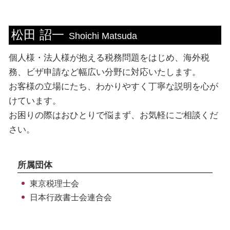
顧問税理士 メリット
法人税 交際費
ビザ申請 専門家
海外税務 東京都 税理士
資金調達 種類
決算書 貸借対照表
ビザ 申請書
ビザ申請 新宿区 相談
松田 詔一
融資 事業計画書
税務書類 書き方
ビザ申請 期間
個人 千葉県 相談
Shoichi Matsuda
住民税 非課税所得
資格外活動 許可証
ビザ申請 千葉県 相談
個人様・法人様が抱える税務問題をはじめ、海外税
法人税 支払 仕訳
配偶者ビザ 申請 自分で
法人 渋谷区 税理士
決算 必要書類
ビザ申請 依頼
個人 渋谷区 税理士
務、ビザ申請など幅広い分野に対応いたします。
資格外活動許可 とは
法人 東京都 相談
お客様の立場にたち、わかりやすく丁寧な説明を心が
ビザ申請 必要書類
ビザ申請 台東区 相談
けています。
就労ビザ 更新 必要書類
税務相談 渋谷区 税理士
お困りの際はおひとりで悩まず、お気軽にご相談くだ
個人 埼玉県 相談
さい。
税務相談 千葉県 相談
ビザ申請 中央区 相談
所属団体
東京税理士会
日本行政書士会連合会