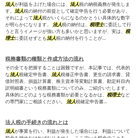
法人
が利益を上げた場合には、
法人
税の納税義務が発生しま
す。
法人
税の納付の前提として確定申告を行う必要があり、
それによって
法人
税がいくらになるのかとうい具体的な数字
が明らかになります。
法人
税の納付は、
税理士
に委託して行
うと言うイメージが強い方も多いかと思いますが、実は、
税
理士
に委託せずとも
法人
税の納付を行うことが...
税務書類の種類と作成方法の流れ
その全てを把握することは困難ですが、本記事では、代表的
な
法人
税確定申告書、
法人
税修正申告書、更生の請求書、貸
借対照表、損益計算書、株主資本等変動計算書、勘定科目内
訳明細書という税務書類についてのみ、ご紹介いたします。
具体的にどのような税務書類が必要となるかは、
税理士
など
の専門家にご相談ください。
法人
税確定申告書...
法人税の手続きの流れとは
法人
が事業を行い、利益が発生した場合には、利益について
税金を納めなければなりません。ここでいう税金のことを、