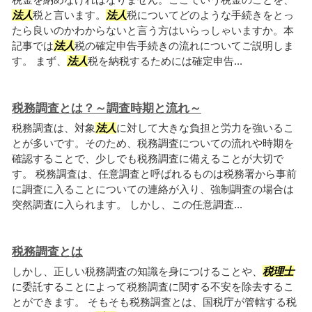
法人
税と言います。
法人
税についてどのような手続きをとっ
たら良いのかわからないと言う方はいらっしゃいますか。本
記事では
法人
税の確定申告手続きの流れについてご説明しま
す。 まず、
法人
税を納税するためには確定申告...
税務調査とは？～調査時期と流れ～
税務調査は、対象
法人
に対して大きな負担と労力を強いるこ
とが多いです。そのため、税務調査についての流れや時期を
確認することで、少しでも税務調査に備えることが大切で
す。 税務調査は、任意調査と呼ばれるものは税務署から事前
に調査に入ることについての連絡が入り、強制調査の場合は
突然調査に入られます。 しかし、この任意調査...
税務調査とは
しかし、正しい税務調査の知識を身につけることや、
税理士
に委託することによって税務調査に関する不安を除去するこ
とができます。 そもそも税務調査とは、国税庁が管轄する税