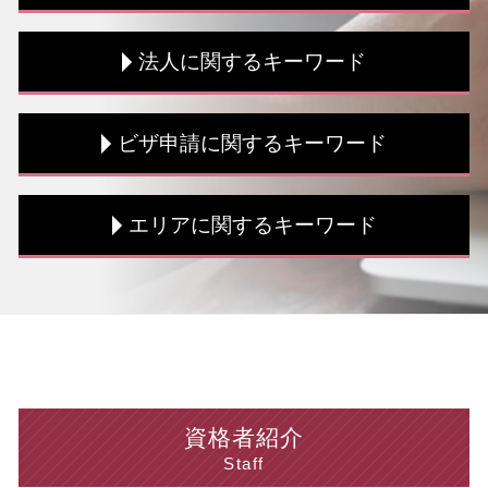
青色申告 メリット
法人に関するキーワード
資金調達 流れ
税務書類 流れ
個人事業主 法人 税金
税務書類 手続き
ビザ申請に関するキーワード
個人事業主 事業計画書
課税所得 控除
税務書類 種類
税務調査 法人
相続時精算課税制度 メリット
税務調査 時期
資格外活動許可 申請
エリアに関するキーワード
税理士 顧問 契約書
中小企業投資促進税制 対象
ビザ申請 専門家 相談
確定申告 節税
税務書類 流れ
就労 ビザ 種類
顧問 税理士
税務書類 種類
留学ビザ 就労制限
法人 中央区 税理士
税理士 海外税務
法人税 必要書類
就労 ビザ 期間
税務相談 中央区 税理士
税務書類 作成
法人税 計算
ビザ申請 流れ
海外税務 東京都 相談
確定申告 領収書 ない
法人税 支払時期
ビザ申請 費用
税務相談 新宿区 相談
個人事業主 法人成り
法人税 流れ
ビザ申請 手続き
海外税務 埼玉県 税理士
税理士 海外税務 メリット
税務調査 期間
ビザ申請 費用 相場
税務相談 神奈川県 相談
資格者紹介
土地 相続 税金対策
税務調査 修正申告
ビザ申請 代行 メリット
ビザ申請 東京都 税理士
Staff
個人事業主 経費 どこまで
住民税 課税所得
就労 ビザ 申請
個人 台東区 税理士