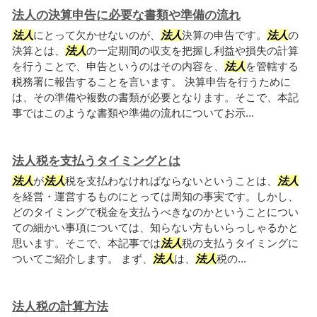
法人の決算申告に必要な書類や準備の流れ
法人
にとって欠かせないのが、
法人
決算の申告です。
法人
の
決算とは、
法人
の一定期間の収支を把握し利益や損失の計算
を行うことで、申告というのはその内容を、
法人
を管轄する
税務署に報告することを言います。 決算申告を行うために
は、その準備や複数の書類が必要となります。そこで、本記
事ではこのような書類や準備の流れについてお示...
法人税を支払うタイミングとは
法人
が
法人
税を支払わなければならないということは、
法人
を経営・運営するものにとっては周知の事実です。しかし、
どのタイミングで税金を支払うべきなのかということについ
ての細かい事項については、知らない方もいらっしゃるかと
思います。そこで、本記事では
法人
税の支払うタイミングに
ついてご紹介します。 まず、
法人
は、
法人
税の...
法人税の計算方法