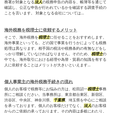
務署が対象となる
法人
の税務申告の内容を、帳簿等を通じて
確認し、公正な申告が行われているかを確認する調査手続の
ことを言います。 対象となる会社については...
海外税務を税理士に依頼するメリット
そこで、海外税務を
税理士
に任せることをおすすめします。
海外事業といっても、どの国で事業を行うかによっても税務
処理は異なります。相手国の税法や税務条約の有無などをし
っかり理解していなければなりません。そのため、
税理士
の
中でも、海外取引における経理や為替・貿易の知識を有する
人に依頼することはメリットが大きいといえます...
個人事業主の海外税務手続きの流れ
個人のお客様で税務等にお悩みの方は、松田詔一
税理士
事務
所にご相談ください。当事務所は、東京都台東区、新宿区、
渋谷区、中央区、神奈川県、
千葉県
、埼玉県を中心にご相談
を承っております。個人のお客様だけでなく、
法人
のお客様
からのご依頼の承っております。その内容は多岐にわたり、