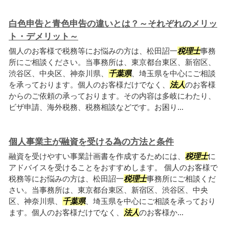
白色申告と青色申告の違いとは？～それぞれのメリッ
ト・デメリット～
個人のお客様で税務等にお悩みの方は、松田詔一
税理士
事務
所にご相談ください。当事務所は、東京都台東区、新宿区、
渋谷区、中央区、神奈川県、
千葉県
、埼玉県を中心にご相談
を承っております。個人のお客様だけでなく、
法人
のお客様
からのご依頼の承っております。その内容は多岐にわたり、
ビザ申請、海外税務、税務相談などです。お困り...
個人事業主が融資を受ける為の方法と条件
融資を受けやすい事業計画書を作成するためには、
税理士
に
アドバイスを受けることをおすすめします。 個人のお客様で
税務等にお悩みの方は、松田詔一
税理士
事務所にご相談くだ
さい。当事務所は、東京都台東区、新宿区、渋谷区、中央
区、神奈川県、
千葉県
、埼玉県を中心にご相談を承っており
ます。個人のお客様だけでなく、
法人
のお客様か...