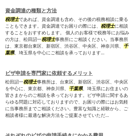
資金調達の種類と方法
税理士
であれば、資金調達も含め、その後の税務相談に乗る
こともできます。資金調達でお困りの際には、
税理士
に相談
することをおすすめします。 個人のお客様で税務等にお悩み
の方は、松田詔一
税理士
事務所にご相談ください。当事務所
は、東京都台東区、新宿区、渋谷区、中央区、神奈川県、
千
葉県
、埼玉県を中心にご相談を承っております...
ビザ申請を専門家に依頼するメリット
松田詔一
税理士
事務所は、台東区、新宿区、渋谷区、中央区
を中心に、東京都、神奈川県、
千葉県
、埼玉県にお住まいの
皆さまからのご相談を承っております。ビザ申請に関するあ
らゆる問題に対応しておりますので、お困りの際にはお気軽
に当事務所までご相談ください。豊富な知識と経験から、ご
相談者様に最適な解決方法をご提案させていただ...
それぞれのビザの申請手続きにかかる費用