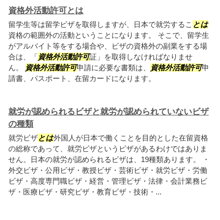
資格外活動許可とは
留学生等は留学ビザを取得しますが、日本で就労するこ
とは
資格の範囲外の活動ということになります。 そこで、留学生
がアルバイト等をする場合や、ビザの資格外の副業をする場
合は、「
資格外活動許可
証」を取得しなければなりませ
ん。
資格外活動許可
申請に必要な書類は、
資格外活動許可
申
請書、パスポート、在留カードになります。
就労が認められるビザと就労が認められていないビザ
の種類
就労ビザ
とは
外国人が日本で働くことを目的とした在留資格
の総称であって、就労ビザというビザがあるわけではありま
せん。日本の就労が認められるビザは、19種類あります。 ・
外交ビザ・公用ビザ・教授ビザ・芸術ビザ・就労ビザ・労働
ビザ・高度専門職ビザ・経営・管理ビザ・法律・会計業務ビ
ザ・医療ビザ・研究ビザ・教育ビザ・技術・...