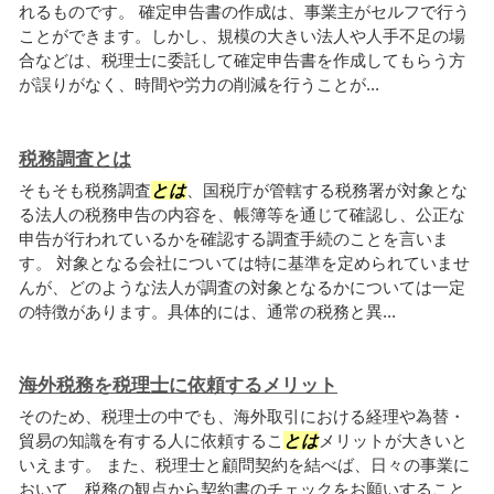
れるものです。 確定申告書の作成は、事業主がセルフで行う
ことができます。しかし、規模の大きい法人や人手不足の場
合などは、税理士に委託して確定申告書を作成してもらう方
が誤りがなく、時間や労力の削減を行うことが...
税務調査とは
そもそも税務調査
とは
、国税庁が管轄する税務署が対象とな
る法人の税務申告の内容を、帳簿等を通じて確認し、公正な
申告が行われているかを確認する調査手続のことを言いま
す。 対象となる会社については特に基準を定められていませ
んが、どのような法人が調査の対象となるかについては一定
の特徴があります。具体的には、通常の税務と異...
海外税務を税理士に依頼するメリット
そのため、税理士の中でも、海外取引における経理や為替・
貿易の知識を有する人に依頼するこ
とは
メリットが大きいと
いえます。 また、税理士と顧問契約を結べば、日々の事業に
おいて、税務の観点から契約書のチェックをお願いすること