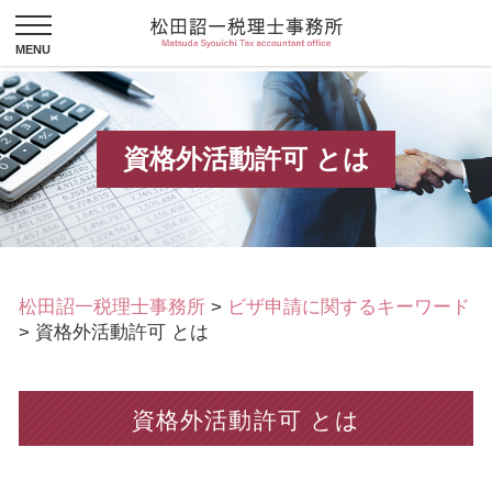
資格外活動許可 とは
松田詔一税理士事務所
>
ビザ申請に関するキーワード
>
資格外活動許可 とは
資格外活動許可 とは