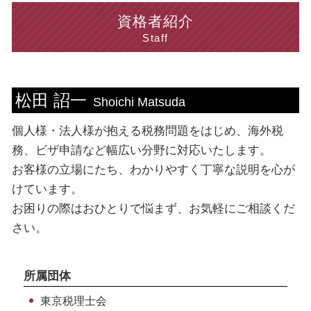
相続税 期限
法人税 手続き
資格外活動許可 申請
ビザ申請 新宿区 相談
資格者紹介
所得税 節税
法人税 損金
育成就労 制度
海外税務 東京都 税理士
Staff
資金調達 融資
法人 決算書
ビザ申請 期間
ビザ申請 東京都 税理士
融資 方法
インボイス制度 中小企業
ビザ申請 流れ
ビザ申請 埼玉県 税理士
税務書類 流れ
法人税 計算方法
ビザ申請 依頼
法人 神奈川県 相談
松田 詔一
青色申告 白色申告 違い
法人税 交際費
就労 ビザ 申請
海外税務 神奈川県 相談
Shoichi Matsuda
税務書類 書き方
ビザ申請 手続き
法人 千葉県 税理士
個人様・法人様が抱える税務問題をはじめ、海外税
赤字 法人税
ビザ申請 専門家 相談
税務相談 新宿区 相談
課税所得 計算方法
ビザ申請 費用
ビザ申請 千葉県 税理士
務、ビザ申請など幅広い分野に対応いたします。
就労 ビザ 種類
ビザ申請 新宿区 税理士
お客様の立場にたち、わかりやすく丁寧な説明を心が
ビザ 申請書
ビザ申請 渋谷区 税理士
けています。
ビザ申請 専門家
税務相談 神奈川県 相談
お困りの際はおひとりで悩まず、お気軽にご相談くだ
ビザ申請 埼玉県 相談
さい。
法人 埼玉県 相談
税務相談 台東区 相談
所属団体
東京税理士会