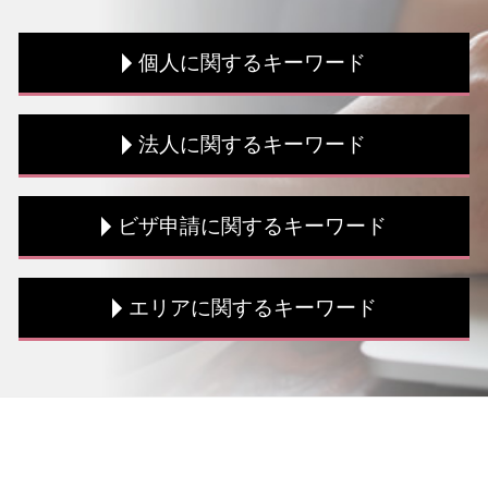
個人に関するキーワード
顧問 税理士
法人に関するキーワード
顧問税理士 メリット
個人事業主 事業計画書
損益通算 範囲
税務書類 必要書類
ビザ申請に関するキーワード
税務書類 手続き
税務書類 保存期間
個人事業主 法人 税金
法人税 支払時期
税務書類 必要書類
税務調査 時期
技能実習 ビザ
エリアに関するキーワード
資金調達 コンサル
課税所得 控除
就労 ビザ 条件
税務書類 書き方
決算書 作成
就労 ビザ 期間
税務書類 作成
税務調査 とは
就労ビザ 更新 必要書類
法人 台東区 税理士
新創業融資制度 審査
税務調査 修正申告
資格外活動許可 とは
海外税務 千葉県 税理士
資金調達 方法
税務書類 作成
配偶者ビザ 申請 自分で
個人 中央区 税理士
確定申告 流れ
決算書 損益計算書
ビザ申請 費用 相場
税務相談 東京都 相談
税理士 海外税務
決算書 貸借対照表
ビザ申請 必要書類
ビザ申請 東京都 相談