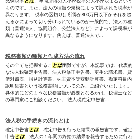
比例税率
とは
、年間所得の大小が税率の大小が決まるという
ものです。また、法人の種類や規模によって課される税率が
異なります。 税率の区切りは所得が800万円以下かそれを超
えるかによって切り分けられているのが一般的で、法人の種
類（普通法人、協同組合、公益法人など）によって課税率が
異なるようになります。例えば、普通法人で...
税務書類の種類と作成方法の流れ
その全てを把握するこ
とは
困難ですが、本記事では、代表的
な法人税確定申告書、法人税修正申告書、更生の請求書、貸
借対照表、損益計算書、株主資本等変動計算書、勘定科目内
訳明細書という税務書類についてのみ、ご紹介いたします。
具体的にどのような税務書類が必要となるかは、税理士など
の専門家にご相談ください。 法人税確定申告書...
法人税の手続きの流れとは
確定申告書
とは
、確定申告を行った結果の報告書です。確定
申告
とは
、法人の１年間の終始の結果を報告するために行わ