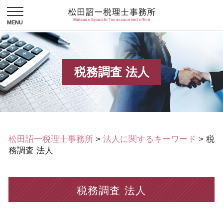
税務調査 法人
松田詔一税理士事務所
>
法人に関するキーワード
>
税
務調査 法人
税務調査 法人