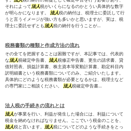
それによって
法人
税がいくらになるのかとうい具体的な数字
が明らかになります。
法人
税の納付は、税理士に委託して行
うと言うイメージが強い方も多いかと思いますが、実は、税
理士に委託せずとも
法人
税の納付を行うことが...
税務書類の種類と作成方法の流れ
その全てを把握することは困難ですが、本記事では、代表的
な
法人
税確定申告書、
法人
税修正申告書、更生の請求書、貸
借対照表、損益計算書、株主資本等変動計算書、勘定科目内
訳明細書という税務書類についてのみ、ご紹介いたします。
具体的にどのような税務書類が必要となるかは、税理士など
の専門家にご相談ください。
法人
税確定申告書...
法人税の手続きの流れとは
法人
が事業を行い、利益が発生した場合には、利益について
税金を納めなければなりません。ここでいう税金のことを、
法人
税と言います。
法人
税についてどのような手続きをとっ