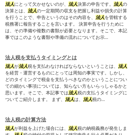
法人
にとって欠かせないのが、
法人
決算の申告です。
法人
の
決算とは、
法人
の一定期間の収支を把握し利益や損失の計算
を行うことで、申告というのはその内容を、
法人
を管轄する
税務署に報告することを言います。 決算申告を行うために
は、その準備や複数の書類が必要となります。そこで、本記
事ではこのような書類や準備の流れについてお示...
法人税を支払うタイミングとは
法人
が
法人
税を支払わなければならないということは、
法人
を経営・運営するものにとっては周知の事実です。しかし、
どのタイミングで税金を支払うべきなのかということについ
ての細かい事項については、知らない方もいらっしゃるかと
思います。そこで、本記事では
法人
税の支払うタイミングに
ついてご紹介します。 まず、
法人
は、
法人
税の...
法人税の計算方法
法人
が利益を上げた場合には、
法人
税の納税義務が発生しま
す。
法人
税の納付の前提として確定申告を行う必要があり、