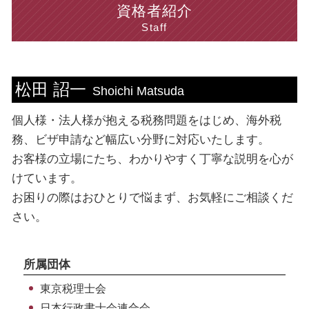
資金調達 コンサル
決算書 貸借対照表
ビザ申請 費用
ビザ申請 中央区 相談
資格者紹介
融資 条件
法人税 支払時期
ビザ申請 手続き
法人 神奈川県 税理士
Staff
個人事業主 法人成り
税務書類 種類
ビザ申請 必要書類
ビザ申請 埼玉県 相談
資金調達 種類
法人 決算書
資格外活動 許可証
ビザ申請 渋谷区 相談
節税 個人事業主
法人税 計算
ビザ 申請書
個人 神奈川県 税理士
松田 詔一
税理士 海外税務
法人税 支払い方法
技能実習 ビザ
海外税務 台東区 税理士
Shoichi Matsuda
インボイス制度 中小企業
資格外活動許可 申請
法人 中央区 税理士
個人様・法人様が抱える税務問題をはじめ、海外税
税務書類 手続き
就労ビザ とは
法人 新宿区 税理士
賃上げ促進税制 計算方法
育成就労 制度
税務相談 神奈川県 税理士
務、ビザ申請など幅広い分野に対応いたします。
就労 ビザ 申請
個人 東京都 税理士
お客様の立場にたち、わかりやすく丁寧な説明を心が
ビザ申請 依頼
個人 東京都 相談
けています。
就労ビザ 更新 必要書類
個人 渋谷区 相談
お困りの際はおひとりで悩まず、お気軽にご相談くだ
ビザ申請 千葉県 相談
さい。
法人 千葉県 税理士
法人 神奈川県 相談
所属団体
東京税理士会
日本行政書士会連合会