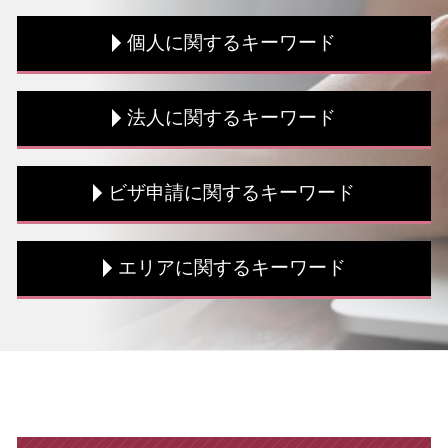
個人に関するキーワード
融資 方法
法人に関するキーワード
税理士 海外税務 メリット
海外税務 流れ
確定申告 節税
決算 必要書類
ビザ申請に関するキーワード
節税対策 個人
決算書 作成
税務書類 必要書類
法人税 交際費
土地 相続 税金対策
法人税 種類
留学ビザ 就労制限
エリアに関するキーワード
インボイス制度 個人事業主 わかりやすく
中小企業投資促進税制 対象
ビザ申請 専門家 相談
税務書類 手続き
賃上げ促進税制 中小企業
ビザ申請 期間
海外税務 手続き
法人税 流れ
ビザ申請 専門家
税務相談 東京都 相談
税務書類 保存期間
税務調査 修正申告
ビザ申請 方法
税務相談 中央区 税理士
税務書類 書き方
税務調査 時期
就労 ビザ 種類
法人 千葉県 相談
個人事業主 法人 税金
税務書類 作成
就労 ビザ 期間
海外税務 埼玉県 相談
税務書類 種類
税務調査 対象
ビザ申請 費用 相場
税務相談 神奈川県 相談