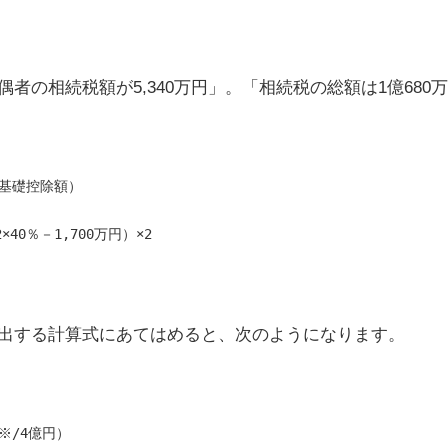
偶者の相続税額が
5,340
万円」。「相続税の総額は
1
億
680
万
00万円（基礎控除額）
万円×1/2×40％－1,700万円）×2
出する計算式にあてはめると、次のようになります。
（2億円※/4億円）