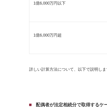
1
億
6,000
万円以下
1
億
6,000
万円超
詳しい計算方法について、以下で説明しま
配偶者が法定相続分で取得するケ