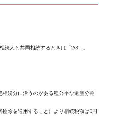
相続人と共同相続するときは「
2/3
」。
定相続分に沿うのがある種公平な遺産分割
者控除を適用することにより相続税額は
0
円