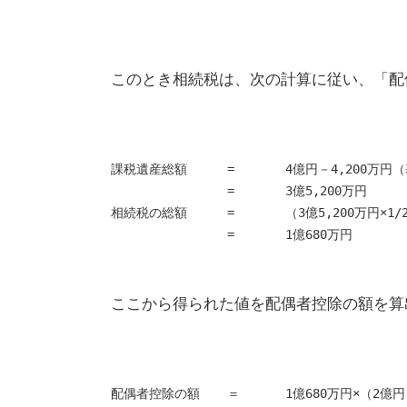
このとき相続税は、次の計算に従い、「配
課税遺産総額	=	4億円－4,2
		=	3億5,200万円
相続税の総額	=	（3億5,200
		=	1億680万円
ここから得られた値を配偶者控除の額を算
配偶者控除の額	＝	1億680万円×