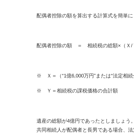
配偶者控除の額を算出する計算式を簡単に
配偶者控除の額 ＝ 相続税の総額×（Ｘ
/
※ Ｘ＝（“
1
億
6,000
万円”または“法定相
※ Ｙ＝相続税の課税価格の合計額
遺産の総額が
4
億円であったとしましょう
共同相続人が配偶者と長男である場合、法