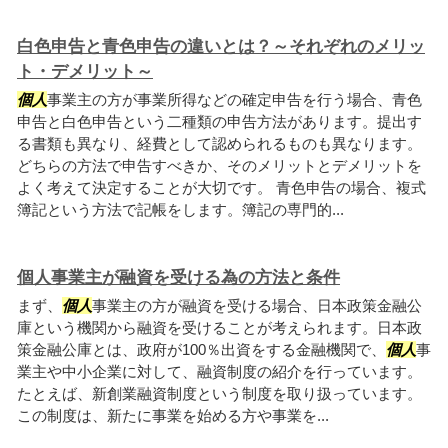
白色申告と青色申告の違いとは？～それぞれのメリッ
ト・デメリット～
個人
事業主の方が事業所得などの確定申告を行う場合、青色
申告と白色申告という二種類の申告方法があります。提出す
る書類も異なり、経費として認められるものも異なります。
どちらの方法で申告すべきか、そのメリットとデメリットを
よく考えて決定することが大切です。 青色申告の場合、複式
簿記という方法で記帳をします。簿記の専門的...
個人事業主が融資を受ける為の方法と条件
まず、
個人
事業主の方が融資を受ける場合、日本政策金融公
庫という機関から融資を受けることが考えられます。日本政
策金融公庫とは、政府が100％出資をする金融機関で、
個人
事
業主や中小企業に対して、融資制度の紹介を行っています。
たとえば、新創業融資制度という制度を取り扱っています。
この制度は、新たに事業を始める方や事業を...