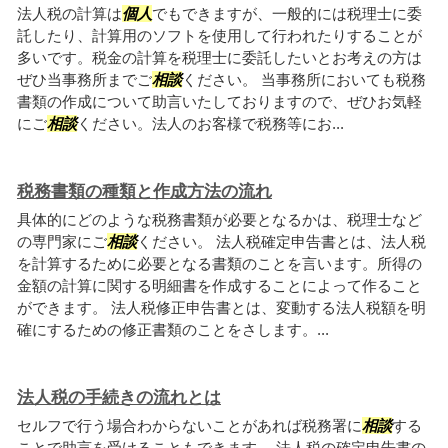
法人税の計算は
個人
でもできますが、一般的には税理士に委
託したり、計算用のソフトを使用して行われたりすることが
多いです。税金の計算を税理士に委託したいとお考えの方は
ぜひ当事務所までご
相談
ください。 当事務所においても税務
書類の作成について助言いたしておりますので、ぜひお気軽
にご
相談
ください。法人のお客様で税務等にお...
税務書類の種類と作成方法の流れ
具体的にどのような税務書類が必要となるかは、税理士など
の専門家にご
相談
ください。 法人税確定申告書とは、法人税
を計算するために必要となる書類のことを言います。所得の
金額の計算に関する明細書を作成することによって作ること
ができます。 法人税修正申告書とは、変動する法人税額を明
確にするための修正書類のことをさします。...
法人税の手続きの流れとは
セルフで行う場合わからないことがあれば税務署に
相談
する
ことで助言を受けることもできます。 法人税の確定申告書の