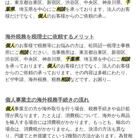
は、東京都台東区、新宿区、渋谷区、中央区、神奈川県、
千
葉県
、埼玉県を中心にご
相談
を承っております。法人のお客
様だけでなく、
個人
のお客様からのご依頼の承...
海外税務を税理士に依頼するメリット
個人
のお客様で税務等にお悩みの方は、松田詔一税理士事務
所にご
相談
ください。当事務所は、東京都台東区、新宿区、
渋谷区、中央区、神奈川県、
千葉県
、埼玉県を中心にご
相談
を承っております。
個人
のお客様だけでなく、法人のお客様
からのご依頼の承っております。その内容は多岐にわたり、
ビザ申請、海外税務、税務
相談
などです。お困り...
個人事業主の海外税務手続きの流れ
個人
事業主の方が海外取引を行う場合、税務手続きや会計処
理が異なります。たとえば、消費税について、海外から商品
を輸入する場合には消費税がかかります。もっとも、輸出の
場合は、消費税がかかりません。また、決済の方法も異な
り、円建てと外貨建てという2種類の方法があります。為替相