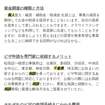
資金調達の種類と方法
・
個人
借入・融資・補助金・助成金 出資とは、事業の成長を
期待してお金や財産を提供することをいいます。自分の資産
を資本として差し入れることもできます。クラウドファンデ
ィングなどを利用して、投資家に出資してもらうこともでき
ますが、出資をしようと思えるほどの背景や将来有望な事業
となることに納得できる説明がなければなかな...
ビザ申請を専門家に依頼するメリット
松田詔一税理士事務所は、台東区、新宿区、渋谷区、中央区
を中心に、東京都、神奈川県、
千葉県
、埼玉県にお住まいの
皆さまからのご
相談
を承っております。ビザ申請に関するあ
らゆる問題に対応しておりますので、お困りの際にはお気軽
に当事務所までご
相談
ください。豊富な知識と経験から、ご
相談
者様に最適な解決方法をご提案させていただ...
それぞれのビザの申請手続きにかかる費用