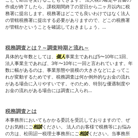
作成が終了したら、課税期間終了の翌日から二ヶ月以内に税
務署に提出します。税務署はどこでも良いわけではなく法人
の管轄税務署に提出する必要がありますので、どこの税務署
が管轄かということを確認しておきましょう。...
税務調査とは？～調査時期と流れ～
具体的な年数としては、
個人
事業主であれば5〜10年に1回、
法人事業主であれば、3年〜10年に一回と言われています。年
数に幅があるのは、事業形態や規模の大きさなどによってこ
れが変動するためです。税務調査は何か例外的なお金の流れ
がある場合に入りやすいです。そのため、特別な優遇制度や
お金の流れがある場合には調査に入られ...
税務調査とは
本事務所においてもかかる委託を受託しておりますので、ぜ
ひお気軽にご
相談
ください。 法人のお客様で税務等にお悩み
の方は、松田詔一税理士事務所にご
相談
ください。当事務所