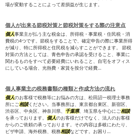
場が変動することによって差損益が生じます。
個人が出来る節税対策と節税対策をする際の注意点
個人
事業主が払う主な税金は、所得税・事業税・住民税・消
費税の4つです。節税をすることで、確定申告の際に事業所得
が減り、特に所得税と住民税を減らすことができます。 節税
対策の方法としては、青色申告の承認を受けること、事業に
関わるものをすべて必要経費にいれること、自宅をオフィス
にしている場合、光熱費・家賃を按分で経費...
個人事業主の税務書類の種類と作成方法の流れ
個人
のお客様で税務等にお悩みの方は、松田詔一税理士事務
所にご
相談
ください。当事務所は、東京都台東区、新宿区、
渋谷区、中央区、神奈川県、
千葉県
、埼玉県を中心にご
相談
を承っております。
個人
のお客様だけでなく、法人のお客様
からのご依頼の承っております。その内容は多岐にわたり、
ビザ申請、海外税務、税務
相談
などです。お困り...