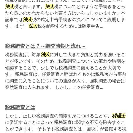
法人
税と言います。
法人
税についてどのような手続きをとっ
たら良いのかわからないと言う方はいらっしゃいますか。本
記事では
法人
税の確定申告手続きの流れについてご説明しま
す。 まず、
法人
税を納税するためには確定申告...
税務調査とは？～調査時期と流れ～
税務調査は、対象
法人
に対して大きな負担と労力を強いるこ
とが多いです。そのため、税務調査についての流れや時期を
確認することで、少しでも税務調査に備えることが大切で
す。 税務調査は、任意調査と呼ばれるものは税務署から事前
に調査に入ることについての連絡が入り、強制調査の場合は
突然調査に入られます。 しかし、この任意調査...
税務調査とは
しかし、正しい税務調査の知識を身につけることや、
税理士
に委託することによって税務調査に関する不安を除去するこ
とができます。 そもそも税務調査とは、国税庁が管轄する税