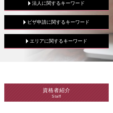
法人に関するキーワード
税務書類 作成
資金調達 種類
節税対策 個人
税務調査 対策
ビザ申請に関するキーワード
土地 相続 税金対策
法人税 計算
相続時精算課税制度 メリット
法人税 種類
融資 条件
税務調査 流れ
就労ビザ とは
エリアに関するキーワード
相続税 期限
法人税 支払い方法
就労ビザ 更新 必要書類
海外税務 手続き
住民税 非課税所得
資格外活動許可 申請
資金調達 方法
決算書 貸借対照表
就労 ビザ 条件
個人 埼玉県 相談
海外税務 個人
法人税 交際費
ビザ申請 費用
ビザ申請 中央区 税理士
節税 個人事業主
賃上げ促進税制 計算方法
就労 ビザ 申請
税務相談 中央区 税理士
海外税務 流れ
法人税 支払 仕訳
留学ビザ 就労制限
個人 台東区 税理士
白色申告 メリット
赤字 法人税
育成就労 制度
法人 神奈川県 税理士
青色申告 メリット
インボイス制度 中小企業
技能実習 ビザ
個人 台東区 相談
資格者紹介
資金調達 融資
税務書類 書き方
ビザ申請 専門家
税務相談 台東区 税理士
Staff
青色申告 白色申告 違い
税務調査 時期
ビザ 申請書
税務相談 東京都 税理士
税理士 顧問 契約書
税務書類 作成
ビザ申請 専門家 相談
法人 千葉県 税理士
確定申告 流れ
税務書類 種類
ビザ申請 期間
ビザ申請 台東区 相談