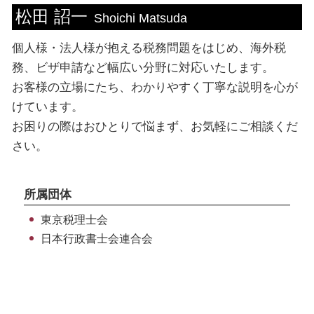
松田 詔一
個人事業主 法人成り
法人 決算書
就労 ビザ 期間
ビザ申請 千葉県 相談
Shoichi Matsuda
決算 流れ
配偶者ビザ 申請 自分で
ビザ申請 東京都 税理士
個人様・法人様が抱える税務問題をはじめ、海外税
税務書類 必要書類
ビザ申請 依頼
法人 神奈川県 相談
法人税 計算方法
ビザ申請 代行 メリット
税務相談 新宿区 相談
務、ビザ申請など幅広い分野に対応いたします。
ビザ申請 必要書類
海外税務 神奈川県 税理士
お客様の立場にたち、わかりやすく丁寧な説明を心が
就労 ビザ 種類
ビザ申請 中央区 相談
けています。
資格外活動 許可証
海外税務 中央区 相談
お困りの際はおひとりで悩まず、お気軽にご相談くだ
ビザ申請 神奈川県 税理士
さい。
海外税務 埼玉県 相談
税務相談 神奈川県 相談
所属団体
東京税理士会
日本行政書士会連合会