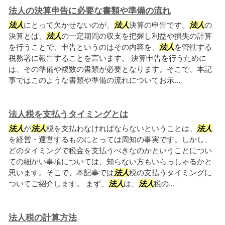
法人の決算申告に必要な書類や準備の流れ
法人
にとって欠かせないのが、
法人
決算の申告です。
法人
の
決算とは、
法人
の一定期間の収支を把握し利益や損失の計算
を行うことで、申告というのはその内容を、
法人
を管轄する
税務署に報告することを言います。 決算申告を行うために
は、その準備や複数の書類が必要となります。そこで、本記
事ではこのような書類や準備の流れについてお示...
法人税を支払うタイミングとは
法人
が
法人
税を支払わなければならないということは、
法人
を経営・運営するものにとっては周知の事実です。しかし、
どのタイミングで税金を支払うべきなのかということについ
ての細かい事項については、知らない方もいらっしゃるかと
思います。そこで、本記事では
法人
税の支払うタイミングに
ついてご紹介します。 まず、
法人
は、
法人
税の...
法人税の計算方法