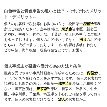
白色申告と青色申告の違いとは？～それぞれのメリッ
ト・デメリット～
個人のお客様で税務等にお悩みの方は、松田詔一
税理士
事務
所にご相談ください。当事務所は、
東京都
台東区、新宿区、
渋谷区、中央区、神奈川県、千葉県、埼玉県を中心にご相談
を承っております。個人のお客様だけでなく、
法人
のお客様
からのご依頼の承っております。その内容は多岐にわたり、
ビザ申請、海外税務、税務相談などです。お困り...
個人事業主が融資を受ける為の方法と条件
融資を受けやすい事業計画書を作成するためには、
税理士
に
アドバイスを受けることをおすすめします。 個人のお客様で
税務等にお悩みの方は、松田詔一
税理士
事務所にご相談くだ
さい。当事務所は、
東京都
台東区、新宿区、渋谷区、中央
区、神奈川県、千葉県、埼玉県を中心にご相談を承っており
ます。個人のお客様だけでなく、
法人
のお客様か...