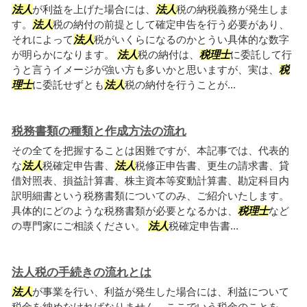
法人
が利益を上げた場合には、
法人
税の納税義務が発生しま
す。
法人
税の納付の前提として確定申告を行う必要があり、
それによって
法人
税がいくらになるのかとうい具体的な数字
が明らかになります。
法人
税の納付は、
税理士
に委託して行
うと言うイメージが強い方も多いかと思いますが、実は、
税
理士
に委託せずとも
法人
税の納付を行うことが...
税務書類の種類と作成方法の流れ
その全てを把握することは困難ですが、本記事では、代表的
な
法人
税確定申告書、
法人
税修正申告書、更生の請求書、貸
借対照表、損益計算書、株主資本等変動計算書、勘定科目内
訳明細書という税務書類についてのみ、ご紹介いたします。
具体的にどのような税務書類が必要となるかは、
税理士
など
の専門家にご相談ください。
法人
税確定申告書...
法人税の手続きの流れとは
法人
が事業を行い、利益が発生した場合には、利益について
税金を納めなければなりません。ここでいう税金のことを、