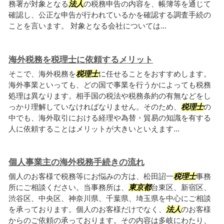
務署が対象となる
法人
の税務申告の内容を、帳簿等を通じて
確認し、公正な申告が行われているかを確認する調査手続の
ことを言います。 対象となる会社については...
海外税務を税理士に依頼するメリット
そこで、海外税務を
税理士
に任せることをおすすめします。
海外事業といっても、どの国で事業を行うかによっても税務
処理は異なります。相手国の税法や税務条約の有無などをし
っかり理解していなければなりません。そのため、
税理士
の
中でも、海外取引における経理や為替・貿易の知識を有する
人に依頼することはメリットが大きいといえます...
個人事業主の海外税務手続きの流れ
個人のお客様で税務等にお悩みの方は、松田詔一
税理士
事務
所にご相談ください。当事務所は、
東京都
台東区、新宿区、
渋谷区、中央区、神奈川県、千葉県、埼玉県を中心にご相談
を承っております。個人のお客様だけでなく、
法人
のお客様
からのご依頼の承っております。その内容は多岐にわたり、