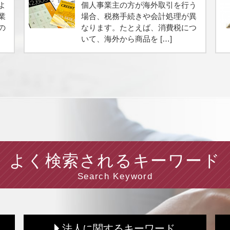
よ
個人事業主の方が海外取引を行う
業
場合、税務手続きや会計処理が異
の
なります。たとえば、消費税につ
いて、海外から商品を […]
よく検索されるキーワード
Search Keyword
法人に関するキーワード