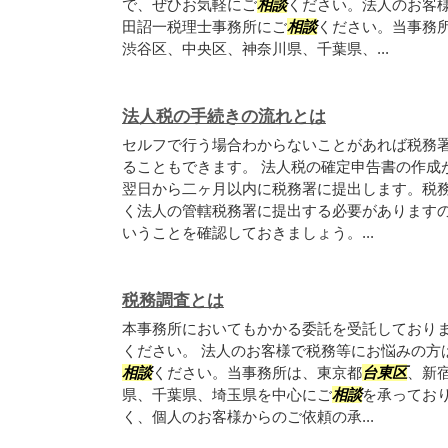
で、ぜひお気軽にご
相談
ください。法人のお客
田詔一税理士事務所にご
相談
ください。当事務
渋谷区、中央区、神奈川県、千葉県、...
法人税の手続きの流れとは
セルフで行う場合わからないことがあれば税務
ることもできます。 法人税の確定申告書の作成
翌日から二ヶ月以内に税務署に提出します。税
く法人の管轄税務署に提出する必要があります
いうことを確認しておきましょう。...
税務調査とは
本事務所においてもかかる委託を受託しており
ください。 法人のお客様で税務等にお悩みの方
相談
ください。当事務所は、東京都
台東区
、新
県、千葉県、埼玉県を中心にご
相談
を承ってお
く、個人のお客様からのご依頼の承...