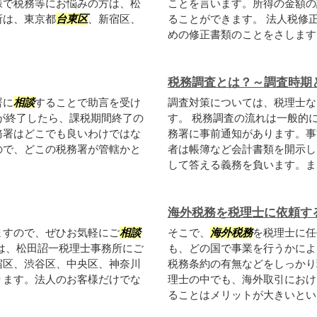
様で税務等にお悩みの方は、松
ことを言います。所得の金額の
所は、東京都
台東区
、新宿区、
ることができます。 法人税修
めの修正書類のことをさします。.
税務調査とは？～調査時期
署に
相談
することで助言を受け
調査対策については、税理士な
が終了したら、課税期間終了の
す。 税務調査の流れは一般的
務署はどこでも良いわけではな
務署に事前通知があります。事
ので、どこの税務署が管轄かと
者は帳簿など会計書類を開示し
して答える義務を負います。また
海外税務を税理士に依頼す
ますので、ぜひお気軽にご
相談
そこで、
海外税務
を税理士に任
は、松田詔一税理士事務所にご
も、どの国で事業を行うかによ
宿区、渋谷区、中央区、神奈川
税務条約の有無などをしっかり
ります。法人のお客様だけでな
理士の中でも、海外取引におけ
ることはメリットが大きいといえ