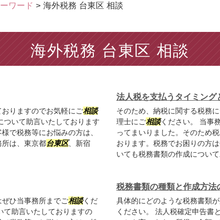
ーワード
>
海外税務 台東区 相談
海外税務 台東区 相談
法人税を支払うタイミング
ておりますのでお気軽にご
相談
そのため、納税に関する税務に
について助言いたしております
理士にご
相談
ください。 当事
客様で税務等にお悩みの方は、
ってまいりました。そのため税
務所は、東京都
台東区
、新宿
おります。税務でお困りの方は
いても税務書類の作成について助.
税務書類の種類と作成方法
はぜひ当事務所までご
相談
くだ
具体的にどのような税務書類が
いて助言いたしておりますの
ください。 法人税確定申告書