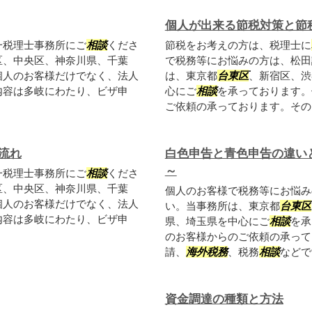
個人が出来る節税対策と節
一税理士事務所にご
相談
くださ
節税をお考えの方は、税理士に
区、中央区、神奈川県、千葉
で税務等にお悩みの方は、松田
個人のお客様だけでなく、法人
は、東京都
台東区
、新宿区、渋
内容は多岐にわたり、ビザ申
心にご
相談
を承っております。
ご依頼の承っております。その内
流れ
白色申告と青色申告の違い
～
一税理士事務所にご
相談
くださ
区、中央区、神奈川県、千葉
個人のお客様で税務等にお悩み
個人のお客様だけでなく、法人
い。当事務所は、東京都
台東区
内容は多岐にわたり、ビザ申
県、埼玉県を中心にご
相談
を承
のお客様からのご依頼の承って
請、
海外税務
、税務
相談
などで
資金調達の種類と方法