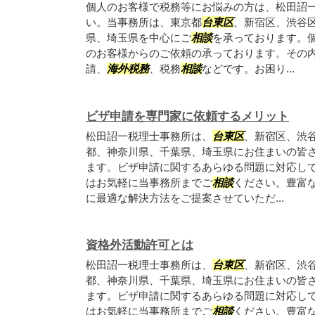
個人のお客様で税務等にお悩みの方は、松田詔
い。当事務所は、東京都
台東区
、新宿区、渋谷
県、埼玉県を中心にご
相談
を承っております。
のお客様からのご依頼の承っております。その
請、
海外税務
、税務
相談
などです。お困り...
ビザ申請を専門家に依頼するメリット
松田詔一税理士事務所は、
台東区
、新宿区、渋
都、神奈川県、千葉県、埼玉県にお住まいの皆
ます。ビザ申請に関するあらゆる問題に対応し
はお気軽に当事務所までご
相談
ください。豊富
に最適な解決方法をご提案させていただ...
資格外活動許可とは
松田詔一税理士事務所は、
台東区
、新宿区、渋
都、神奈川県、千葉県、埼玉県にお住まいの皆
ます。ビザ申請に関するあらゆる問題に対応し
はお気軽に当事務所までご
相談
ください。豊富