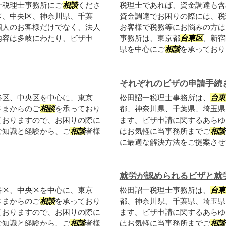
一税理士事務所にご
相談
くださ
税理士であれば、資金調達も含
区、中央区、神奈川県、千葉
資金調達でお困りの際には、税
個人のお客様だけでなく、法人
お客様で税務等にお悩みの方は
内容は多岐にわたり、ビザ申
事務所は、東京都
台東区
、新宿
県を中心にご
相談
を承っておりま
それぞれのビザの申請手続
谷区、中央区を中心に、東京
松田詔一税理士事務所は、
台東
さまからのご
相談
を承っており
都、神奈川県、千葉県、埼玉県
ておりますので、お困りの際に
ます。ビザ申請に関するあらゆ
な知識と経験から、ご
相談
者様
はお気軽に当事務所までご
相談
に最適な解決方法をご提案させて
就労が認められるビザと就
谷区、中央区を中心に、東京
松田詔一税理士事務所は、
台東
さまからのご
相談
を承っており
都、神奈川県、千葉県、埼玉県
ておりますので、お困りの際に
ます。ビザ申請に関するあらゆ
な知識と経験から、ご
相談
者様
はお気軽に当事務所までご
相談