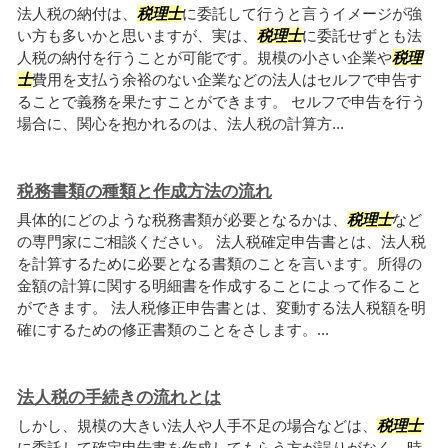
法人税の納付は、
税理士
に委託して行うと言うイメージが強
い方も多いかと思いますが、実は、
税理士
に委託せずとも法
人税の納付を行うことが可能です。規模の小さい企業や
税理
士
費用を支払う余裕のない企業などの法人はセルフで申告す
ることで義務を果たすことができます。 セルフで申告を行う
場合に、関心を抱かれるのは、法人税の計算方...
税務書類の種類と作成方法の流れ
具体的にどのような税務書類が必要となるかは、
税理士
など
の専門家にご相談ください。 法人税確定申告書とは、法人税
を計算するために必要となる書類のことを言います。所得の
金額の計算に関する明細書を作成することによって作ること
ができます。 法人税修正申告書とは、変動する法人税額を明
確にするための修正書類のことをさします。...
法人税の手続きの流れとは
しかし、規模の大きい法人や人手不足の場合などは、
税理士
に委託して確定申告書を作成してもらう方が誤りがなく、時