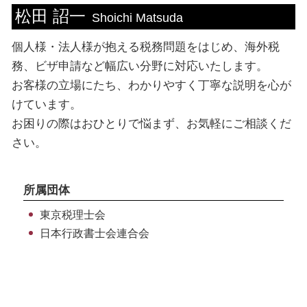
松田 詔一
顧問 税理士
法人税 流れ
留学ビザ 就労制限
海外税務 渋谷区 税理士
Shoichi Matsuda
賃上げ促進税制 中小企業
ビザ 申請書
個人 新宿区 税理士
個人様・法人様が抱える税務問題をはじめ、海外税
税務書類 書き方
ビザ申請 必要書類
個人 渋谷区 相談
課税所得 計算方法
ビザ申請 方法
個人 埼玉県 相談
務、ビザ申請など幅広い分野に対応いたします。
ビザ申請 手続き
ビザ申請 渋谷区 税理士
お客様の立場にたち、わかりやすく丁寧な説明を心が
就労 ビザ 条件
税務相談 渋谷区 税理士
けています。
配偶者ビザ 申請 自分で
海外税務 台東区 税理士
お困りの際はおひとりで悩まず、お気軽にご相談くだ
個人 埼玉県 税理士
さい。
海外税務 新宿区 税理士
ビザ申請 台東区 税理士
所属団体
東京税理士会
日本行政書士会連合会