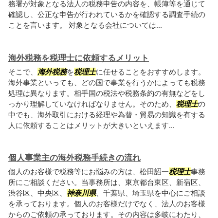
務署が対象となる法人の税務申告の内容を、帳簿等を通じて
確認し、公正な申告が行われているかを確認する調査手続の
ことを言います。 対象となる会社については...
海外税務を税理士に依頼するメリット
そこで、
海外税務
を
税理士
に任せることをおすすめします。
海外事業といっても、どの国で事業を行うかによっても税務
処理は異なります。相手国の税法や税務条約の有無などをし
っかり理解していなければなりません。そのため、
税理士
の
中でも、海外取引における経理や為替・貿易の知識を有する
人に依頼することはメリットが大きいといえます...
個人事業主の海外税務手続きの流れ
個人のお客様で税務等にお悩みの方は、松田詔一
税理士
事務
所にご相談ください。当事務所は、東京都台東区、新宿区、
渋谷区、中央区、
神奈川県
、千葉県、埼玉県を中心にご相談
を承っております。個人のお客様だけでなく、法人のお客様
からのご依頼の承っております。その内容は多岐にわたり、