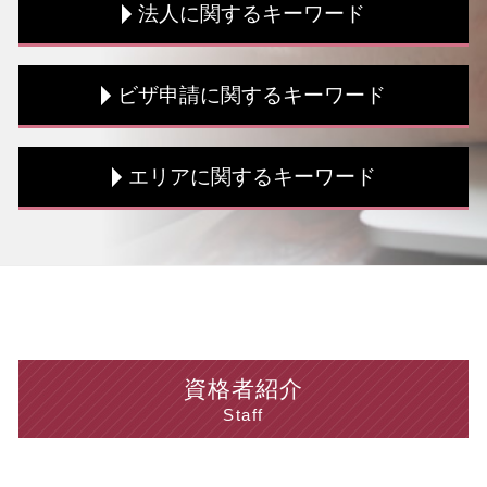
法人に関するキーワード
融資 条件
税理士 海外税務
海外税務 手続き
決算書 損益計算書
ビザ申請に関するキーワード
青色申告 メリット デメリット
税務書類 種類
相続税 期限
税務書類 必要書類
相続税 節税
法人税 支払時期
ビザ申請 費用
エリアに関するキーワード
税務書類 流れ
法人税 支払い方法
資格外活動許可 申請
融資 事業計画書
決算 必要書類
就労 ビザ 申請
個人事業主 顧問税理士
税務調査 対策
ビザ申請 期間
海外税務 千葉県 税理士
確定申告 流れ
中小企業投資促進税制 対象
就労 ビザ 種類
海外税務 東京都 相談
個人事業主 法人成り
赤字 法人税
ビザ申請 費用 相場
海外税務 渋谷区 相談
税理士 海外税務 メリット
課税所得 控除
就労ビザ とは
海外税務 神奈川県 相談
海外税務 流れ
法人税 交際費
ビザ申請 代行 メリット
個人 中央区 相談
節税対策 個人
法人税 計算
育成就労 制度
法人 台東区 税理士
資格者紹介
確定申告 節税
税務調査 法人
ビザ申請 専門家 相談
法人 埼玉県 税理士
Staff
所得税 節税
税務書類 作成
技能実習 ビザ
法人 神奈川県 相談
個人事業主 経費 どこまで
税務調査 対象
ビザ申請 依頼
個人 台東区 税理士
税務書類 必要書類
税務調査 流れ
資格外活動 許可証
個人 新宿区 相談