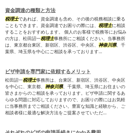
資金調達の種類と方法
税理士
であれば、資金調達も含め、その後の税務相談に乗る
こともできます。資金調達でお困りの際には、
税理士
に相談
することをおすすめします。 個人のお客様で税務等にお悩み
の方は、松田詔一
税理士
事務所にご相談ください。当事務所
は、東京都台東区、新宿区、渋谷区、中央区、
神奈川県
、千
葉県、埼玉県を中心にご相談を承っております...
ビザ申請を専門家に依頼するメリット
松田詔一
税理士
事務所は、台東区、新宿区、渋谷区、中央区
を中心に、東京都、
神奈川県
、千葉県、埼玉県にお住まいの
皆さまからのご相談を承っております。ビザ申請に関するあ
らゆる問題に対応しておりますので、お困りの際にはお気軽
に当事務所までご相談ください。豊富な知識と経験から、ご
相談者様に最適な解決方法をご提案させていただ...
それぞれのビザの申請手続きにかかる費用