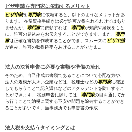
ビザ申請を専門家に依頼するメリット
ビザ申請
を
専門家
に依頼すると、以下のようなメリットがあ
ります。 在留資格手続きは必ず許可が得られるわけではあり
ませんが、
専門家
に依頼すれば、
専門家
が知識や経験をもと
に、許可の見込みをお伝えすることができます。また、
専門
家
は正確な書類を作成することができ、スムーズに
ビザ申請
が進み、許可の取得確率をあげることができま...
法人の決算申告に必要な書類や準備の流れ
そのため、自己作成の書類であることについて心配な方や、
法人の規模が大きい企業などは、税理士などの
専門家
に確認
してもらうことで記入漏れなどのアクシデントを防止するこ
とができます。 税務申告に際しては、
専門家
の目を通してか
ら行うことで納税に関する不安や問題を除去することができ
ることが多いです。当事務所でも申告書の作成...
法人税を支払うタイミングとは