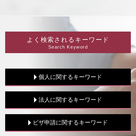
よく検索されるキーワード
Search Keyword
個人に関するキーワード
融資 方法
法人に関するキーワード
新創業融資制度 審査
個人事業主 事業計画書
融資 事業計画書
税務調査 修正申告
ビザ申請に関するキーワード
融資 条件
税務書類 書き方
税務書類 流れ
税務書類 保存期間