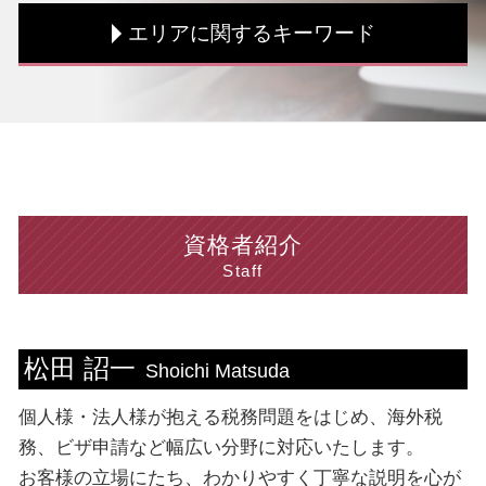
節税対策 個人
税務調査 時期
ビザ申請 手続き
エリアに関するキーワード
白色申告 メリット
税務調査 流れ
技能実習 ビザ
資金調達 流れ
住民税 非課税所得
資格外活動許可 とは
海外税務 個人
赤字 法人税
就労 ビザ 種類
個人 千葉県 税理士
節税 個人事業主
税務調査 とは
ビザ申請 流れ
税務相談 東京都 税理士
相続税 期限
税務調査 対策
ビザ 申請書
税務相談 東京都 相談
税理士 海外税務 メリット
法人税 必要書類
資格外活動 許可証
個人 千葉県 相談
個人事業主 経費 どこまで
税務書類 作成
ビザ申請 方法
海外税務 埼玉県 相談
個人事業主 法人成り
法人税 計算方法
資格外活動許可 申請
海外税務 新宿区 税理士
資格者紹介
税務書類 必要書類
法人税 支払 仕訳
育成就労 制度
ビザ申請 千葉県 相談
Staff
税理士 顧問 契約書
法人税 流れ
ビザ申請 代行 メリット
個人 台東区 相談
海外税務 流れ
中小企業投資促進税制 対象
ビザ申請 費用
法人 渋谷区 税理士
税務書類 作成
税務調査 期間
就労ビザ 更新 必要書類
ビザ申請 中央区 相談
松田 詔一
土地 相続 税金対策
決算 必要書類
就労 ビザ 期間
法人 新宿区 税理士
Shoichi Matsuda
決算書 損益計算書
留学ビザ 就労制限
個人 中央区 税理士
個人様・法人様が抱える税務問題をはじめ、海外税
決算書 貸借対照表
配偶者ビザ 申請 自分で
個人 台東区 税理士
税務書類 手続き
ビザ申請 依頼
ビザ申請 渋谷区 税理士
務、ビザ申請など幅広い分野に対応いたします。
ビザ申請 費用 相場
法人 神奈川県 税理士
お客様の立場にたち、わかりやすく丁寧な説明を心が