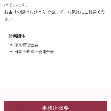
就労 ビザ 申請
個人 埼玉県 税理士
けています。
就労ビザ とは
海外税務 千葉県 税理士
お困りの際はおひとりで悩まず、お気軽にご相談くだ
個人 新宿区 相談
さい。
海外税務 台東区 相談
海外税務 神奈川県 相談
所属団体
東京税理士会
日本行政書士会連合会
事務所概要