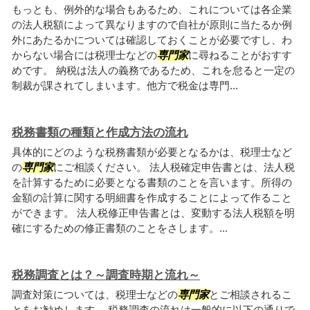
もっとも、例外的な場合もあるため、これについては各企業
の法人税額によって異なりますので自社が原則に当たるか例
外にあたるかについては確認しておくことが必要ですし、わ
からない場合には税理士などの
専門家
に尋ねることがおすす
めです。 納税は法人の義務であるため、これを怠ると一定の
制裁が課されてしまいます。他方で税金は専門...
税務書類の種類と作成方法の流れ
具体的にどのような税務書類が必要となるかは、税理士など
の
専門家
にご相談ください。 法人税確定申告書とは、法人税
を計算するために必要となる書類のことを言います。所得の
金額の計算に関する明細書を作成することによって作ること
ができます。 法人税修正申告書とは、変動する法人税額を明
確にするための修正書類のことをさします。...
税務調査とは？～調査時期と流れ～
調査対策については、税理士などの
専門家
とご相談されるこ
とをお勧めします。 税務調査の流れは一般的に以下の通りで