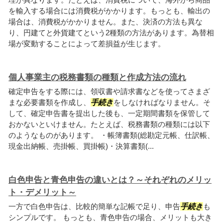
を輸入する場合には消費税がかかります。もっとも、輸出の
場合は、消費税がかかりません。また、決済の方法も異な
り、円建てと外貨建てという2種類の方法があります。為替相
場が変動することによって差損益が生じます。
個人事業主の税務書類の種類と作成方法の流れ
確定申告をする際には、領収書や請求書などを使ってさまざ
まな必要書類を作成し、
手続き
をしなければなりません。そ
して、確定申告書を提出した後も、一定期間書類を保管して
おかないといけません。たとえば、税務書類の種類には以下
のようなものがあります。 ・帳簿書類(総勘定元帳、仕訳帳、
現金出納帳、売掛帳、買掛帳)・決算書類(...
白色申告と青色申告の違いとは？～それぞれのメリッ
ト・デメリット～
一方で白色申告は、比較的簡単な記帳で足り、申告
手続き
も
シンプルです。 もっとも、青色申告の場合、メリットも大き