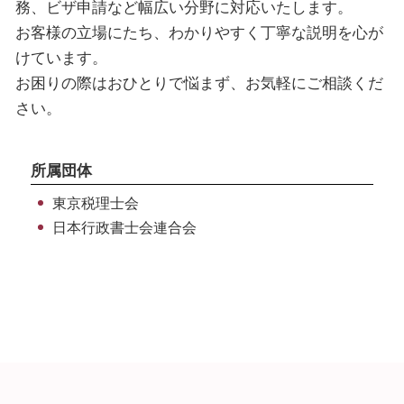
課税所得 税率
ビザ申請 代行 メリット
法人 東京都 税理士
務、ビザ申請など幅広い分野に対応いたします。
ビザ申請 専門家 相談
個人 新宿区 税理士
お客様の立場にたち、わかりやすく丁寧な説明を心が
技能実習 ビザ
税務相談 新宿区 税理士
けています。
ビザ申請 流れ
個人 埼玉県 税理士
お困りの際はおひとりで悩まず、お気軽にご相談くだ
ビザ申請 千葉県 税理士
さい。
法人 神奈川県 税理士
海外税務 渋谷区 相談
所属団体
東京税理士会
日本行政書士会連合会