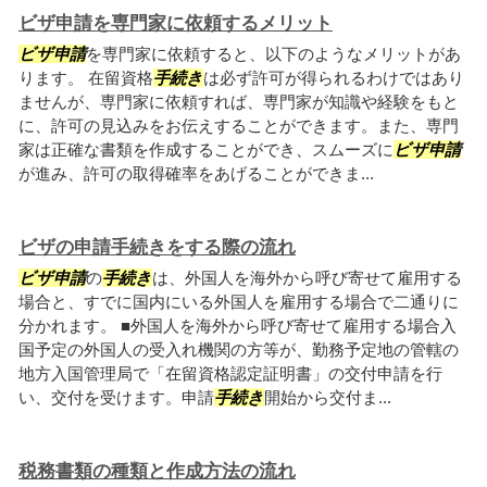
ビザ申請を専門家に依頼するメリット
ビザ申請
を専門家に依頼すると、以下のようなメリットがあ
ります。 在留資格
手続き
は必ず許可が得られるわけではあり
ませんが、専門家に依頼すれば、専門家が知識や経験をもと
に、許可の見込みをお伝えすることができます。また、専門
家は正確な書類を作成することができ、スムーズに
ビザ申請
が進み、許可の取得確率をあげることができま...
ビザの申請手続きをする際の流れ
ビザ申請
の
手続き
は、外国人を海外から呼び寄せて雇用する
場合と、すでに国内にいる外国人を雇用する場合で二通りに
分かれます。 ■外国人を海外から呼び寄せて雇用する場合入
国予定の外国人の受入れ機関の方等が、勤務予定地の管轄の
地方入国管理局で「在留資格認定証明書」の交付申請を行
い、交付を受けます。申請
手続き
開始から交付ま...
税務書類の種類と作成方法の流れ