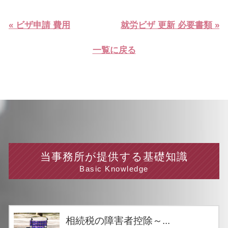
« ビザ申請 費用
就労ビザ 更新 必要書類 »
一覧に戻る
当事務所が提供する基礎知識
Basic Knowledge
相続税の障害者控除～...