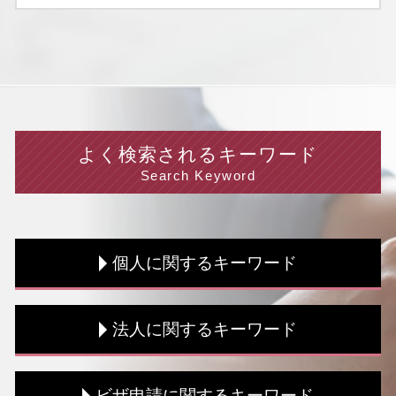
よく検索されるキーワード
Search Keyword
個人に関するキーワード
節税 個人事業主
法人に関するキーワード
税理士 顧問 契約書
資金調達 種類
青色申告 白色申告 違い
決算 流れ
ビザ申請に関するキーワード