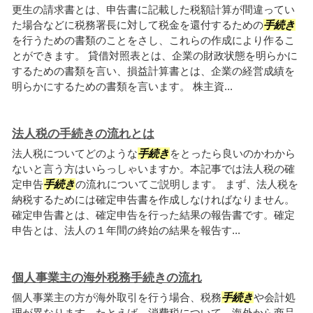
更生の請求書とは、申告書に記載した税額計算が間違ってい
た場合などに税務署長に対して税金を還付するための
手続き
を行うための書類のことをさし、これらの作成により作るこ
とができます。 貸借対照表とは、企業の財政状態を明らかに
するための書類を言い、損益計算書とは、企業の経営成績を
明らかにするための書類を言います。 株主資...
法人税の手続きの流れとは
法人税についてどのような
手続き
をとったら良いのかわから
ないと言う方はいらっしゃいますか。本記事では法人税の確
定申告
手続き
の流れについてご説明します。 まず、法人税を
納税するためには確定申告書を作成しなければなりません。
確定申告書とは、確定申告を行った結果の報告書です。確定
申告とは、法人の１年間の終始の結果を報告す...
個人事業主の海外税務手続きの流れ
個人事業主の方が海外取引を行う場合、税務
手続き
や会計処
理が異なります。たとえば、消費税について、海外から商品