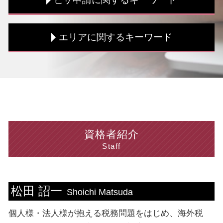
青色申告 メリット デメリット
法人税 手続き
新創業融資制度 審査
法人税 支払時期
青色申告 メリット
法人 決算書
資格外活動 許可証
エリアに関するキーワード
税務書類 流れ
税務書類 保存期間
就労 ビザ 申請
個人事業主 法人 税金
税務調査 流れ
就労ビザ とは
確定申告 領収書 ない
課税所得 計算方法
配偶者ビザ 申請 自分で
個人 神奈川県 相談
節税対策 個人
税務調査 時期
ビザ申請 依頼
ビザ申請 新宿区 税理士
税務書類 保存期間
法人税 計算方法
就労 ビザ 条件
個人 渋谷区 相談
税理士 海外税務
法人税 損金
ビザ申請 費用 相場
税務相談 渋谷区 相談
相続税 期限
法人税 流れ
留学ビザ 就労制限
法人 神奈川県 相談
税務書類 種類
税務書類 必要書類
ビザ申請 期間
税務相談 台東区 税理士
資格者紹介
顧問 税理士
法人税 交際費
ビザ申請 費用
個人 神奈川県 税理士
Staff
税務書類 書き方
法人税 支払い方法
ビザ申請 手続き
個人 台東区 相談
海外税務 個人
税務書類 種類
ビザ申請 方法
ビザ申請 台東区 相談
資金調達 流れ
賃上げ促進税制 計算方法
就労 ビザ 種類
税務相談 中央区 税理士
松田 詔一
資金調達 コンサル
法人税 種類
就労ビザ 更新 必要書類
海外税務 中央区 相談
Shoichi Matsuda
住民税 課税所得
ビザ申請 専門家
海外税務 埼玉県 相談
個人様・法人様が抱える税務問題をはじめ、海外税
決算書 貸借対照表
就労 ビザ 期間
海外税務 千葉県 税理士