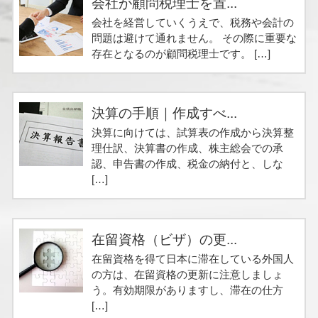
会社が顧問税理士を置...
会社を経営していくうえで、税務や会計の
問題は避けて通れません。 その際に重要な
存在となるのが顧問税理士です。 […]
決算の手順｜作成すべ...
決算に向けては、試算表の作成から決算整
理仕訳、決算書の作成、株主総会での承
認、申告書の作成、税金の納付と、しな
[…]
在留資格（ビザ）の更...
在留資格を得て日本に滞在している外国人
の方は、在留資格の更新に注意しましょ
う。有効期限がありますし、滞在の仕方
[…]