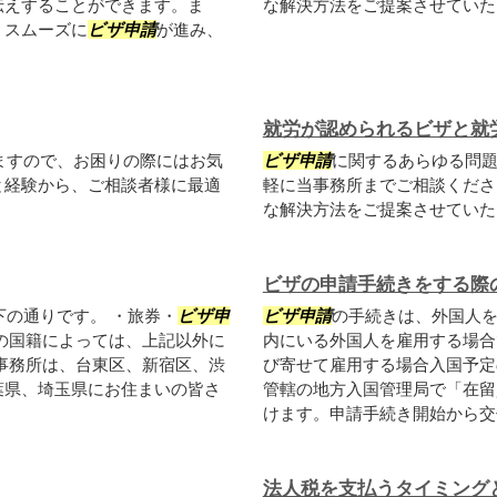
伝えすることができます。ま
な解決方法をご提案させていた
、スムーズに
ビザ申請
が進み、
就労が認められるビザと就
ますので、お困りの際にはお気
ビザ申請
に関するあらゆる問
と経験から、ご相談者様に最適
軽に当事務所までご相談くださ
な解決方法をご提案させていた
ビザの申請手続きをする際
下の通りです。 ・旅券・
ビザ申
ビザ申請
の手続きは、外国人
の国籍によっては、上記以外に
内にいる外国人を雇用する場合
事務所は、台東区、新宿区、渋
び寄せて雇用する場合入国予定
葉県、埼玉県にお住まいの皆さ
管轄の地方入国管理局で「在留
けます。申請手続き開始から交付
法人税を支払うタイミング