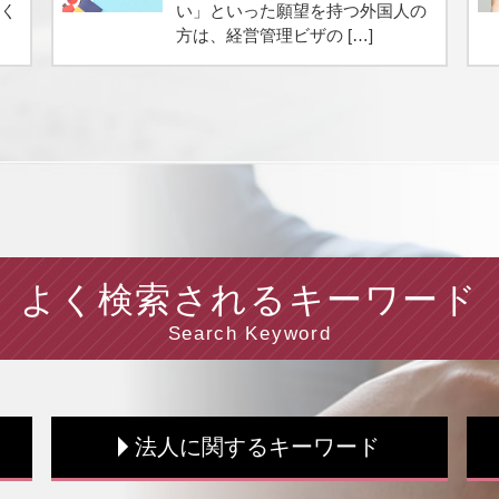
多く
い」といった願望を持つ外国人の
方は、経営管理ビザの […]
よく検索されるキーワード
Search Keyword
法人に関するキーワード