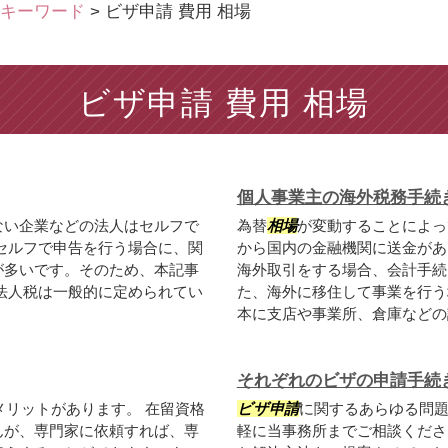
キーワード
>
ビザ申請 費用 相場
ビザ申請 費用 相場
個人事業主の海外税務手続
ない企業などの法人はセルフで
為替
相場
が変動することによっ
セルフで申告を行う場合に、関
から国内の金融機関に送金があ
が多いです。そのため、本記事
海外取引をする場合、会計手続
法人税は一般的に定められてい
た、海外に移住して事業を行う
本に支店や事業所、倉庫などの設
それぞれのビザの申請手続
リットがあります。 在留資格
ビザ申請
に関するあらゆる問
んが、専門家に依頼すれば、専
軽に当事務所までご相談くださ