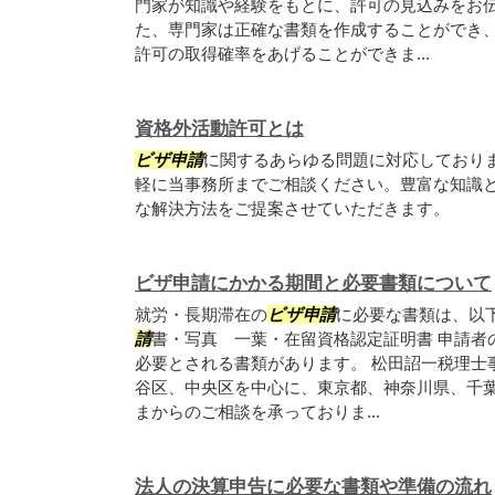
門家が知識や経験をもとに、許可の見込みをお
た、専門家は正確な書類を作成することができ
許可の取得確率をあげることができま...
資格外活動許可とは
ビザ申請
に関するあらゆる問題に対応しており
軽に当事務所までご相談ください。豊富な知識
な解決方法をご提案させていただきます。
ビザ申請にかかる期間と必要書類について
就労・長期滞在の
ビザ申請
に必要な書類は、以
請
書・写真 一葉・在留資格認定証明書 申請者
必要とされる書類があります。 松田詔一税理士
谷区、中央区を中心に、東京都、神奈川県、千
まからのご相談を承っておりま...
法人の決算申告に必要な書類や準備の流れ