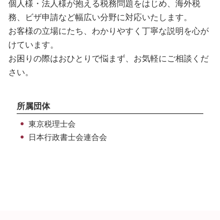
個人様・法人様が抱える税務問題をはじめ、海外税
法人税 計算方法
ビザ申請 代行 メリット
法人 東京都 相談
税務書類 保存期間
就労ビザ とは
税務相談 神奈川県 税理士
務、ビザ申請など幅広い分野に対応いたします。
就労 ビザ 期間
法人 台東区 相談
お客様の立場にたち、わかりやすく丁寧な説明を心が
ビザ 申請書
法人 中央区 相談
けています。
就労 ビザ 種類
法人 埼玉県 相談
お困りの際はおひとりで悩まず、お気軽にご相談くだ
海外税務 千葉県 税理士
さい。
税務相談 渋谷区 税理士
ビザ申請 渋谷区 相談
所属団体
東京税理士会
日本行政書士会連合会