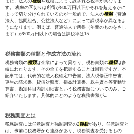
また、法人の
種類
や規模によって課される税率が異なりま
す。 税率の区切りは所得が800万円以下かそれを超えるかに
よって切り分けられているのが一般的で、法人の
種類
（普通
法人、協同組合、公益法人など）によって課税率が異なるよ
うになります。例えば、普通法人で所得（年間のものをさし
ます）が800万円以下の場合は課税率は15...
税務書類の種類と作成方法の流れ
税務書類の
種類
は企業によって異なり、税務書類の
種類
は多
岐にわたります。その全てを把握することは困難ですが、本
記事では、代表的な法人税確定申告書、法人税修正申告書、
更生の請求書、貸借対照表、損益計算書、株主資本等変動計
算書、勘定科目内訳明細書という税務書類についてのみ、ご
紹介いたします。具体的にどのような税務書類が...
税務調査とは
税務調査には任意調査と強制調査の2
種類
があり、任意調査と
は、事前に税務署から連絡があり、税務調査を受けるもの