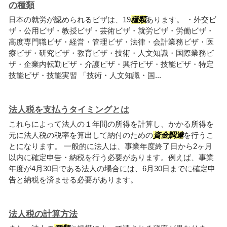
の種類
日本の就労が認められるビザは、19
種類
あります。 ・外交ビ
ザ・公用ビザ・教授ビザ・芸術ビザ・就労ビザ・労働ビザ・
高度専門職ビザ・経営・管理ビザ・法律・会計業務ビザ・医
療ビザ・研究ビザ・教育ビザ・技術・人文知識・国際業務ビ
ザ・企業内転勤ビザ・介護ビザ・興行ビザ・技能ビザ・特定
技能ビザ・技能実習 「技術・人文知識・国...
法人税を支払うタイミングとは
これらによって法人の１年間の所得を計算し、かかる所得を
元に法人税の税率を算出して納付のための
資金調達
を行うこ
とになります。 一般的に法人は、事業年度終了日から2ヶ月
以内に確定申告・納税を行う必要があります。例えば、事業
年度が4月30日である法人の場合には、6月30日までに確定申
告と納税を済ませる必要があります。
法人税の計算方法