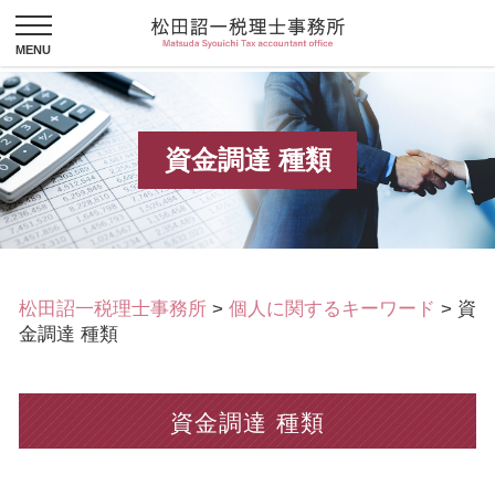
資金調達 種類
松田詔一税理士事務所
>
個人に関するキーワード
>
資
金調達 種類
資金調達 種類