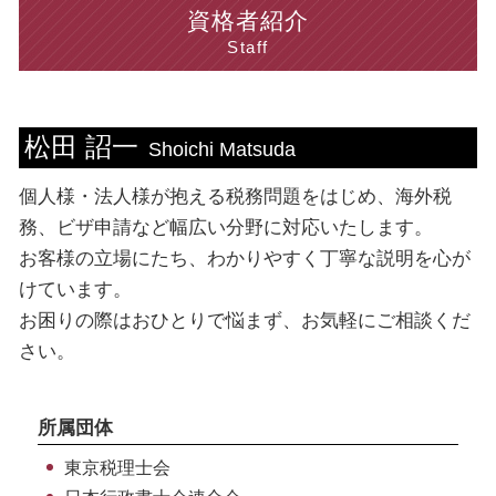
税理士 海外税務 メリット
税務調査 期間
育成就労 制度
個人 埼玉県 税理士
資格者紹介
顧問税理士 メリット
税務調査 流れ
ビザ申請 専門家 相談
法人 千葉県 税理士
Staff
顧問 税理士
課税所得 計算方法
就労ビザ とは
ビザ申請 新宿区 税理士
資金調達 融資
税務書類 保存期間
資格外活動許可 申請
個人 千葉県 税理士
土地 相続 税金対策
課税所得 税率
配偶者ビザ 申請 自分で
ビザ申請 東京都 税理士
松田 詔一
新創業融資制度 審査
税務調査 法人
ビザ申請 流れ
税務相談 中央区 税理士
Shoichi Matsuda
住民税 課税所得
ビザ申請 期間
海外税務 新宿区 税理士
個人様・法人様が抱える税務問題をはじめ、海外税
税務書類 必要書類
ビザ申請 依頼
海外税務 台東区 相談
決算書 貸借対照表
就労 ビザ 種類
税務相談 台東区 相談
務、ビザ申請など幅広い分野に対応いたします。
ビザ申請 手続き
海外税務 東京都 相談
お客様の立場にたち、わかりやすく丁寧な説明を心が
就労 ビザ 期間
個人 東京都 税理士
けています。
ビザ 申請書
税務相談 渋谷区 税理士
お困りの際はおひとりで悩まず、お気軽にご相談くだ
個人 中央区 税理士
さい。
個人 台東区 税理士
個人 中央区 相談
所属団体
東京税理士会