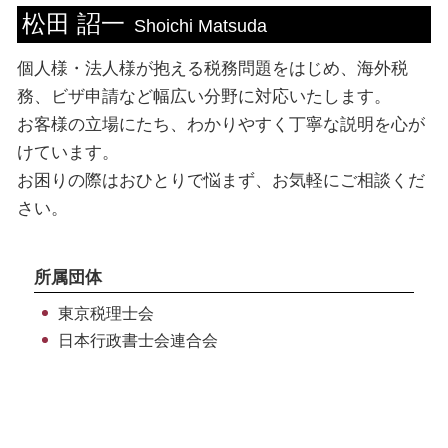
松田 詔一
融資 事業計画書
税務書類 必要書類
技能実習 ビザ
税務相談 神奈川県 相談
Shoichi Matsuda
法人税 流れ
ビザ申請 流れ
ビザ申請 東京都 税理士
個人様・法人様が抱える税務問題をはじめ、海外税
決算 流れ
就労 ビザ 期間
税務相談 神奈川県 税理士
法人税 計算
ビザ申請 必要書類
個人 台東区 相談
務、ビザ申請など幅広い分野に対応いたします。
就労 ビザ 申請
税務相談 新宿区 相談
お客様の立場にたち、わかりやすく丁寧な説明を心が
ビザ申請 期間
法人 渋谷区 税理士
けています。
資格外活動 許可証
ビザ申請 中央区 相談
お困りの際はおひとりで悩まず、お気軽にご相談くだ
法人 東京都 相談
さい。
海外税務 千葉県 相談
海外税務 埼玉県 税理士
所属団体
東京税理士会
日本行政書士会連合会