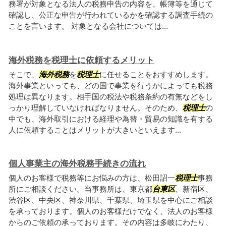
務署が対象となる法人の税務申告の内容を、帳簿等を通じて
確認し、公正な申告が行われているかを確認する調査手続の
ことを言います。 対象となる会社については...
海外税務を税理士に依頼するメリット
そこで、
海外税務
を
税理士
に任せることをおすすめします。
海外事業といっても、どの国で事業を行うかによっても税務
処理は異なります。相手国の税法や税務条約の有無などをし
っかり理解していなければなりません。そのため、
税理士
の
中でも、海外取引における経理や為替・貿易の知識を有する
人に依頼することはメリットが大きいといえます...
個人事業主の海外税務手続きの流れ
個人のお客様で税務等にお悩みの方は、松田詔一
税理士
事務
所にご相談ください。当事務所は、東京都
台東区
、新宿区、
渋谷区、中央区、神奈川県、千葉県、埼玉県を中心にご相談
を承っております。個人のお客様だけでなく、法人のお客様
からのご依頼の承っております。その内容は多岐にわたり、