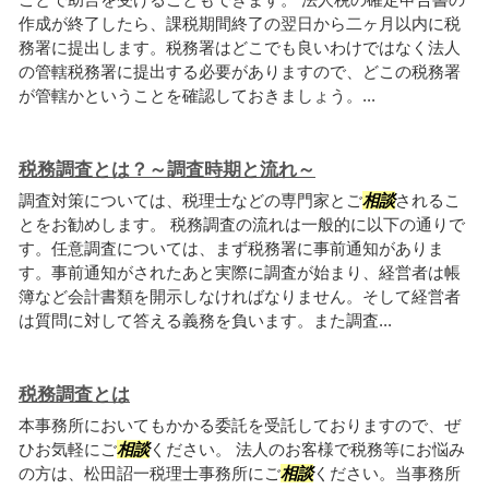
作成が終了したら、課税期間終了の翌日から二ヶ月以内に税
務署に提出します。税務署はどこでも良いわけではなく法人
の管轄税務署に提出する必要がありますので、どこの税務署
が管轄かということを確認しておきましょう。...
税務調査とは？～調査時期と流れ～
調査対策については、税理士などの専門家とご
相談
されるこ
とをお勧めします。 税務調査の流れは一般的に以下の通りで
す。任意調査については、まず税務署に事前通知がありま
す。事前通知がされたあと実際に調査が始まり、経営者は帳
簿など会計書類を開示しなければなりません。そして経営者
は質問に対して答える義務を負います。また調査...
税務調査とは
本事務所においてもかかる委託を受託しておりますので、ぜ
ひお気軽にご
相談
ください。 法人のお客様で税務等にお悩み
の方は、松田詔一税理士事務所にご
相談
ください。当事務所