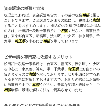
資金調達の種類と方法
税理士であれば、資金調達も含め、その後の税務
相談
に乗る
こともできます。資金調達でお困りの際には、税理士に
相談
することをおすすめします。 個人のお客様で税務等にお悩み
の方は、松田詔一税理士事務所にご
相談
ください。当事務所
は、東京都台東区、新宿区、渋谷区、中央区、神奈川県、千
葉県、
埼玉県
を中心にご
相談
を承っております...
ビザ申請を専門家に依頼するメリット
松田詔一税理士事務所は、台東区、新宿区、渋谷区、中央区
を中心に、東京都、神奈川県、千葉県、
埼玉県
にお住まいの
皆さまからのご
相談
を承っております。ビザ申請に関するあ
らゆる問題に対応しておりますので、お困りの際にはお気軽
に当事務所までご
相談
ください。豊富な知識と経験から、ご
相談
者様に最適な解決方法をご提案させていただ...
それぞれのビザの申請手続きにかかる費用