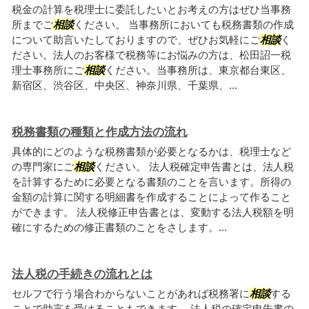
税金の計算を税理士に委託したいとお考えの方はぜひ当事務
所までご
相談
ください。 当事務所においても税務書類の作成
について助言いたしておりますので、ぜひお気軽にご
相談
く
ださい。法人のお客様で税務等にお悩みの方は、松田詔一税
理士事務所にご
相談
ください。当事務所は、東京都台東区、
新宿区、渋谷区、中央区、神奈川県、千葉県、...
税務書類の種類と作成方法の流れ
具体的にどのような税務書類が必要となるかは、税理士など
の専門家にご
相談
ください。 法人税確定申告書とは、法人税
を計算するために必要となる書類のことを言います。所得の
金額の計算に関する明細書を作成することによって作ること
ができます。 法人税修正申告書とは、変動する法人税額を明
確にするための修正書類のことをさします。...
法人税の手続きの流れとは
セルフで行う場合わからないことがあれば税務署に
相談
する
ことで助言を受けることもできます。 法人税の確定申告書の