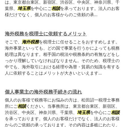
は、東京都台東区、新宿区、渋谷区、中央区、神奈川県、千
葉県、
埼玉県
を中心にご
相談
を承っております。法人のお客
様だけでなく、個人のお客様からのご依頼の承...
海外税務を税理士に依頼するメリット
そこで、
海外税務
を税理士に任せることをおすすめします。
海外事業といっても、どの国で事業を行うかによっても税務
処理は異なります。相手国の税法や税務条約の有無などをし
っかり理解していなければなりません。そのため、税理士の
中でも、海外取引における経理や為替・貿易の知識を有する
人に依頼することはメリットが大きいといえます...
個人事業主の海外税務手続きの流れ
個人のお客様で税務等にお悩みの方は、松田詔一税理士事務
所にご
相談
ください。当事務所は、東京都台東区、新宿区、
渋谷区、中央区、神奈川県、千葉県、
埼玉県
を中心にご
相談
を承っております。個人のお客様だけでなく、法人のお客様
からのご依頼の承っております。その内容は多岐にわたり、