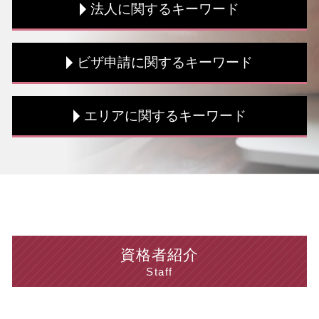
法人に関するキーワード
税理士 海外税務
税務書類 書き方
相続税 期限
賃上げ促進税制 中小企業
ビザ申請に関するキーワード
白色申告 メリット
税務調査 流れ
確定申告 節税
決算書 貸借対照表
海外税務 手続き
法人税 種類
就労 ビザ 申請
エリアに関するキーワード
個人事業主 事業計画書
住民税 非課税所得
留学ビザ 就労制限
相続時精算課税制度 メリット
中小企業投資促進税制 対象
技能実習 ビザ
海外税務 個人
法人税 交際費
就労 ビザ 条件
税務相談 台東区 相談
資金調達 融資
法人税 計算方法
ビザ 申請書
ビザ申請 新宿区 相談
融資 条件
決算書 損益計算書
就労 ビザ 期間
法人 中央区 税理士
融資 方法
決算 必要書類
ビザ申請 費用 相場
個人 台東区 税理士
節税対策 個人
税務書類 書き方
就労ビザ 更新 必要書類
税務相談 中央区 税理士
融資 事業計画書
税務調査 対策
ビザ申請 依頼
法人 神奈川県 相談
資格者紹介
確定申告 流れ
決算 流れ
資格外活動許可 とは
個人 中央区 税理士
Staff
節税 個人事業主
税務書類 作成
配偶者ビザ 申請 自分で
個人 渋谷区 税理士
青色申告 メリット
課税所得 控除
ビザ申請 方法
個人 神奈川県 相談
青色申告 メリット デメリット
法人税 損金
ビザ申請 流れ
海外税務 新宿区 税理士