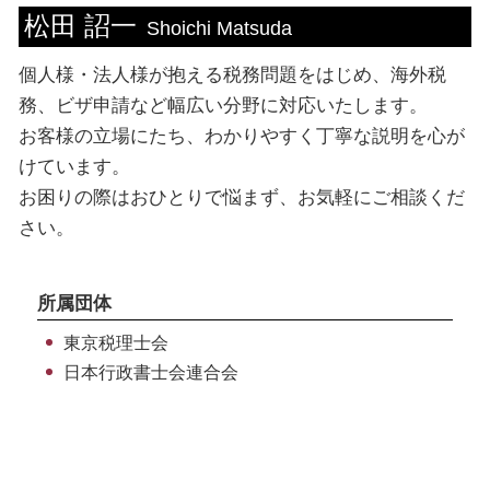
松田 詔一
税務書類 必要書類
賃上げ促進税制 計算方法
ビザ申請 専門家 相談
ビザ申請 東京都 相談
Shoichi Matsuda
税務調査 期間
ビザ申請 専門家
ビザ申請 渋谷区 相談
個人様・法人様が抱える税務問題をはじめ、海外税
税務書類 手続き
ビザ申請 費用
税務相談 千葉県 相談
赤字 法人税
ビザ申請 手続き
個人 埼玉県 相談
務、ビザ申請など幅広い分野に対応いたします。
ビザ申請 必要書類
個人 東京都 相談
お客様の立場にたち、わかりやすく丁寧な説明を心が
就労 ビザ 種類
税務相談 神奈川県 相談
けています。
ビザ申請 代行 メリット
ビザ申請 千葉県 税理士
お困りの際はおひとりで悩まず、お気軽にご相談くだ
税務相談 埼玉県 税理士
さい。
個人 千葉県 税理士
海外税務 神奈川県 税理士
所属団体
東京税理士会
日本行政書士会連合会