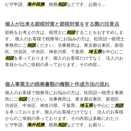
ビザ申請、
海外税務
、税務
相談
などです。お困り...
個人が出来る節税対策と節税対策をする際の注意点
節税をお考えの方は、税理士に
相談
することをおすすめしま
す。 個人のお客様で税務等にお悩みの方は、松田詔一税理士
事務所にご
相談
ください。当事務所は、東京都台東区、新宿
区、渋谷区、中央区、神奈川県、千葉県、
埼玉県
を中心にご
相談
を承っております。個人のお客様だけでなく、法人のお
客様からのご依頼の承っております。その内容...
個人事業主の税務書類の種類と作成方法の流れ
個人のお客様で税務等にお悩みの方は、松田詔一税理士事務
所にご
相談
ください。当事務所は、東京都台東区、新宿区、
渋谷区、中央区、神奈川県、千葉県、
埼玉県
を中心にご
相談
を承っております。個人のお客様だけでなく、法人のお客様
からのご依頼の承っております。その内容は多岐にわたり、
ビザ申請、
海外税務
、税務
相談
などです。お困り...