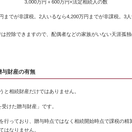
3,000
万円＋
600
万円×法定相続人の数
円までが非課税。
2
人いるなら
4,200
万円までが非課税。
3
人
では控除できますので、配偶者などの家族がいない天涯孤独
贈与財産の有無
うと相続財産だけではありません。
を受けた贈与財産」です。
を行っており、贈与時点ではなく相続開始時点で課税の精
てはなりません。