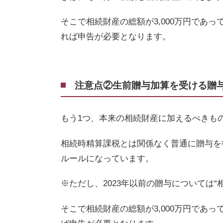
そこで相続財産の総額が
3,000
万円であっ
れば申告が必要となります。
注意点②生前贈与加算を受ける贈
もう1つ、本来の相続財産に加えるべきも
相続時精算課税とは関係なく普通に贈与を
ルールになっています。
※ただし、
2023
年以前の贈与については“
そこで相続財産の総額が
3,000
万円であっ