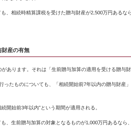
ても、相続時精算課税を受けた贈与財産が
2,500
万円あるな
与財産の有無
のがあります。それは「生前贈与加算の適用を受ける贈与
行ったものについても、「相続開始前
7
年以内の贈与財産」
相続開始前
3
年以内”という期間が適用される。
ても、生前贈与加算の対象となるものが
1,000
万円あるなら